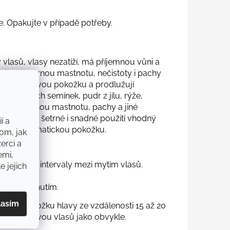
. Opakujte v případě potřeby.
 vlasů, vlasy nezatíží, má příjemnou vůni a
ují nadměrnou mastnotu, nečistoty i pachy
čují o vlasovou pokožku a prodlužují
ečnicových semínek, pudr z jílu, rýže,
 přebytečnou mastnotu, pachy a jiné
je pro své šetrné i snadné použití vhodný
í a
livou a ekzematickou pokožku.
om, jak
erci a
emi,
rodlužuje intervaly mezi mytím vlasů.
e jejich
sech.
ed vyblednutím.
lasím
lasy a pokožku hlavy ze vzdálenosti 15 až 20
jte s úpravou vlasů jako obvykle.