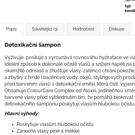
typ
kondi
Popis
Související (3)
Hodnocení
Diskuze
Detoxikační šampon
Vyživuje, posiluje a vyrovnává rovnováhu hydratace ve vl
Ideální způsob k dokonalé očistě vlasů a snížení napětí 
okamžitě odmastí a zhušťuje vlasy, zatímco chrání pokožku
a zbytky z tvrdé i bazénové vody, olejů, stylingových prod
před barvením vlasů s detoxikační směsí, která čistí, vyjasn
Obsahuje ColourCare Complex od Aloxxi, jedinečnou směs 1
barvené vlasy před vyblednutím tím, že pomáhá blokovat šk
detoxikačního šamponu poskytují vlasům hlubokou očistu
Hlavní výhody:
Poskytuje vlasům hlubokou očistu
Zanechá vlasy plné a měkké