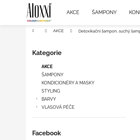
K
Přejít
na
o
AKCE
ŠAMPONY
KON
obsah
Zpět
Zpět
š
do
do
í
Domů
AKCE
Detoxikační šampon, suchý šamp
k
obchodu
obchodu
P
o
Kategorie
Přeskočit
s
kategorie
t
AKCE
r
ŠAMPONY
a
KONDICIONÉRY A MASKY
n
STYLING
n
BARVY
í
VLASOVÁ PÉČE
p
a
n
Facebook
e