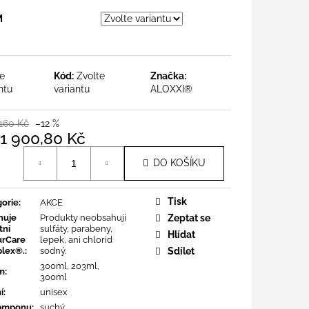
M
te
Kód:
Zvolte
Značka:
ntu
variantu
ALOXXI®
 160 Kč
–12 %
1 900,80 Kč
á
DO KOŠÍKU
Tisk
orie
:
AKCE
huje
Produkty neobsahují
Zeptat se
tní
sulfáty, parabeny,
Hlídat
urCare
lepek, ani chlorid
lex®.
:
sodný.
Sdílet
300ml, 203ml,
m
:
300ml
í
:
unisex
šamponu
:
suchý