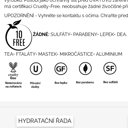
výrobků. Působí jako ochranný štít před UVA i UVB záření
má certifikaci Cruelty-Free, neobsahuje žádné živočišné př
UPOZORNĚNÍ - Vyhněte se kontaktu s očima. Chraňte před
ŽÁDNÉ:
SULFÁTY• PARABENY• LEPEK• DEA,
TEA• FTALÁTY• MASTEK• MIKROČÁSTICE• ALUMINIUM
HYDRATAČNÍ ŘADA