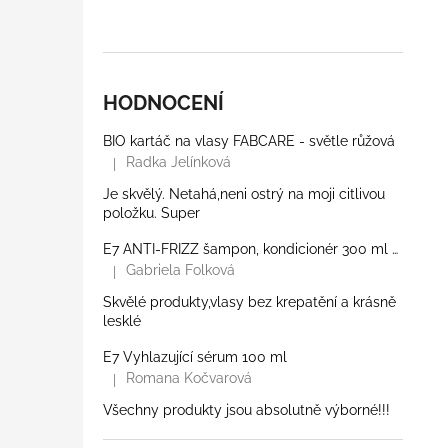
l
HODNOCENÍ
BIO kartáč na vlasy FABCARE - světle růžová
Radka Jelínková
|
Hodnocení produktu je 5 z 5 hvězdiček.
Je skvělý. Netahá,neni ostrý na moji citlivou
položku. Super
E7 ANTI-FRIZZ šampon, kondicionér 300 ml a lesk
Gabriela Folková
|
Hodnocení produktu je 5 z 5 hvězdiček.
Skvělé produkty,vlasy bez krepatění a krásně
lesklé
E7 Vyhlazující sérum 100 ml
Romana Kočvarová
|
Hodnocení produktu je 5 z 5 hvězdiček.
Všechny produkty jsou absolutně výborné!!!