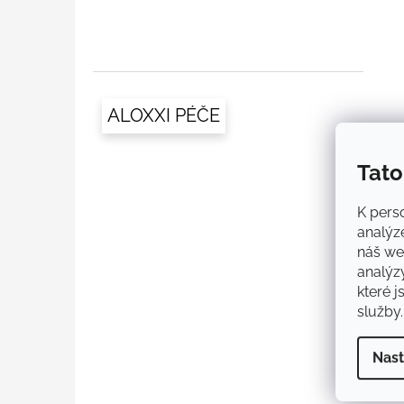
ALOXXI PÉČE
Tato
K perso
analýz
náš web
analýz
které j
služby.
Nast