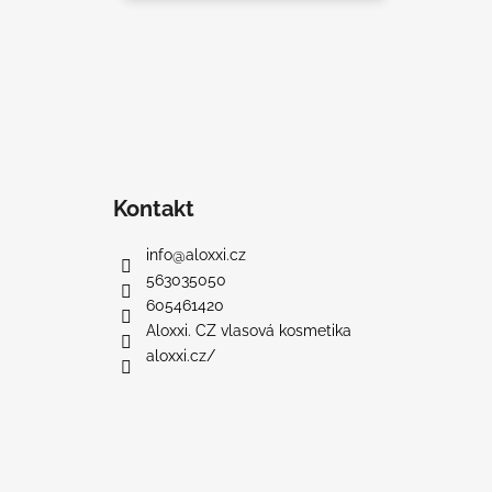
a
t
í
Kontakt
info
@
aloxxi.cz
563035050
605461420
Aloxxi. CZ vlasová kosmetika
aloxxi.cz/