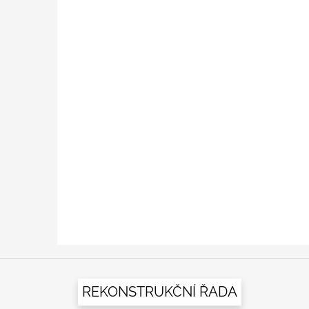
Z
á
REKONSTRUKČNÍ ŘADA
p