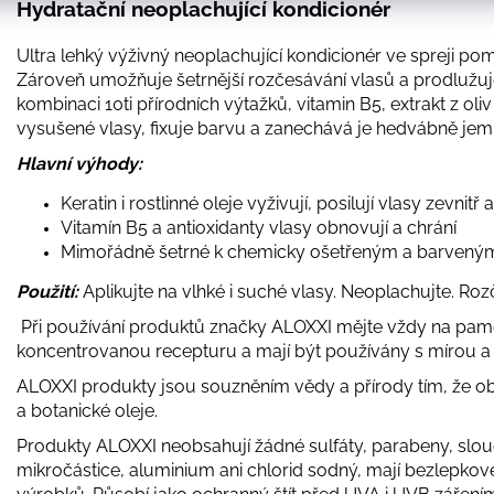
Hydratační neoplachující kondicionér
Ultra lehký výživný neoplachující kondicionér ve spreji pomá
Zároveň umožňuje šetrnější rozčesávání vlasů a prodlužuj
kombinaci 10ti přírodních výtažků, vitamin B5, extrakt z ol
vysušené vlasy, fixuje barvu a zanechává je hedvábně jemné
Hlavní výhody:
Keratin i rostlinné oleje vyživují, posilují vlasy zevnitř a
Vitamín B5 a antioxidanty vlasy obnovují a chrání
Mimořádně šetrné k chemicky ošetřeným a barvený
Použití:
Aplikujte na vlhké i suché vlasy. Neoplachujte. Roz
Při používání produktů značky ALOXXI mějte vždy na pamě
koncentrovanou recepturu a mají být používány s mírou a š
ALOXXI produkty jsou souzněním vědy a přírody tím, že obs
a botanické oleje.
Produkty ALOXXI neobsahují žádné sulfáty, parabeny, slou
mikročástice, aluminium ani chlorid sodný, mají bezlepkové 