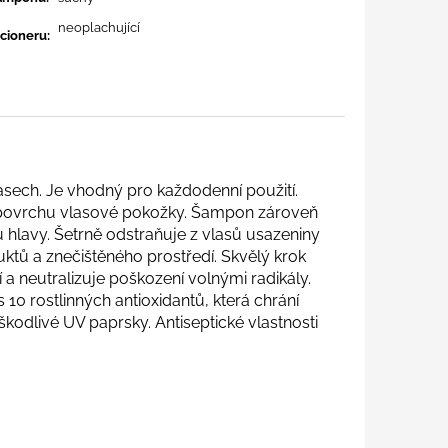
neoplachující
cioneru
:
asech. Je vhodný pro každodenní použití.
na povrchu vlasové pokožky. Šampon zároveň
 hlavy. Šetrně odstraňuje z vlasů usazeniny
uktů a znečištěného prostředí. Skvělý krok
í a neutralizuje poškození volnými radikály.
0 rostlinných antioxidantů, která chrání
odlivé UV paprsky. Antiseptické vlastnosti
.