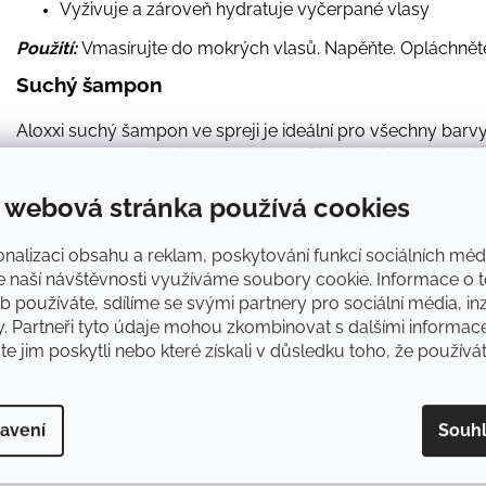
Vyživuje a zároveň hydratuje vyčerpané vlasy
Použití:
Vmasírujte do mokrých vlasů. Napěňte. Opláchněte
Suchý šampon
Aloxxi suchý šampon ve spreji je ideální pro všechny barvy
bude se vám s ním dobře pracovat. Přírodní složky absorb
a zanechávají vlasy čisté a příjemně svěží. Jeho složky pe
životnost barvy vlasů. Výtažky z grepu a medu, olej ze slun
 webová stránka používá cookies
brambor a hedvábí je unikátní kombinace, která absorbuje
nečistoty bez zanechání zbytků ve vlasech. Suchý šampon 
nalizaci obsahu a reklam, poskytování funkcí sociálních médi
jak pro ženy, muže, sportovce, při cestování, tak i pro cit
e naší návštěvnosti využíváme soubory cookie. Informace o t
 používáte, sdílíme se svými partnery pro sociální média, inz
Hlavní výhody:
y. Partneři tyto údaje mohou zkombinovat s dalšími informac
Absorbuje přebytečnou mastnotu a osvěžuje vlasy. P
ste jim poskytli nebo které získali v důsledku toho, že používát
Nikdy nezanechá zbytky dokonce ani ve tmavých vla
Poskytuje ochranu proti UV zářením. Chrání barvu př
avení
Souh
Použití:
Před použitím důkladně protřepejte. Aplikujte na v
cm. Nechte zaschnout a poté promasírujte prsty a pokraču