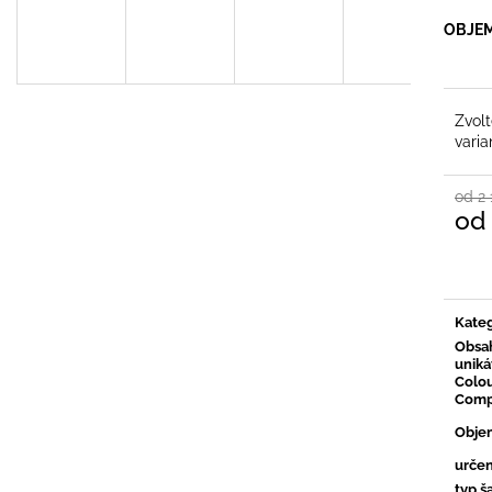
OBJE
Zvol
varia
od 2
od
Měrn
cena:
Kateg
Obsa
uniká
Colo
Comp
Obje
určen
typ 