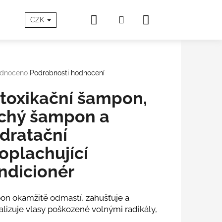
Hledat
Nákupní
Přihlášení
SOVÁ PÉČE
O Aloxxi®
Blog
Doprava a Platb
CZK
košík
rné
dnoceno
Podrobnosti hodnocení
cení
tu
toxikační šampon,
chý šampon a
dratační
ček.
oplachující
ndicionér
n okamžitě odmastí, zahušťuje a
alizuje vlasy poškozené volnými radikály,