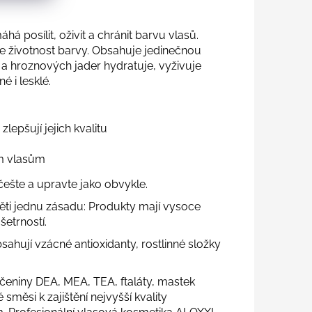
há posílit, oživit a chránit barvu vlasů.
e životnost barvy. Obsahuje jedinečnou
iv a hroznových jader hydratuje, vyživuje
 i lesklé.
 zlepšují jejich kvalitu
m vlasům
češte a upravte jako obvykle.
ti jednu zásadu: Produkty mají vysoce
etrností.
ahují vzácné antioxidanty, rostlinné složky
čeniny DEA, MEA, TEA, ftaláty, mastek
směsi k zajištění nejvyšší kvality