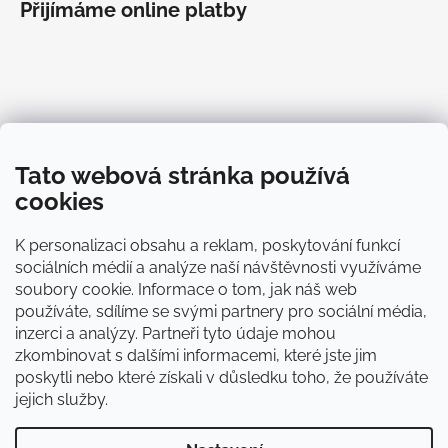
Přijímáme online platby
Informace pro vás
Tato webová stránka používá
O Aloxxi®
cookies
Blog
Doprava
K personalizaci obsahu a reklam, poskytování funkcí
Platba
sociálních médií a analýze naší návštěvnosti využíváme
Obchodní podmínky
soubory cookie. Informace o tom, jak náš web
Zásady ochrany osobních údajů
používáte, sdílíme se svými partnery pro sociální média,
Kontakty
inzerci a analýzy. Partneři tyto údaje mohou
zkombinovat s dalšími informacemi, které jste jim
poskytli nebo které získali v důsledku toho, že používáte
ALOXXI CZ
jejich služby.