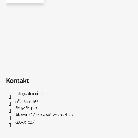
Kontakt
info
@
aloxxi.cz
563035050
605461420
Aloxxi. CZ vlasová kosmetika
aloxxi.cz/