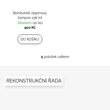
Bombshell objemový
šampon 236 ml
Skladem
(10 ks)
900 Kč
DO KOŠÍKU
5
položek celkem
O
v
Z
l
á
á
REKONSTRUKČNÍ ŘADA
d
p
a
a
c
t
í
í
p
r