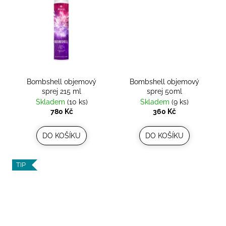
č
u
j
e
m
e
Bombshell objemový
Bombshell objemový
sprej 215 ml
sprej 50ml
Skladem
(10 ks)
Skladem
(9 ks)
780 Kč
360 Kč
DO KOŠÍKU
DO KOŠÍKU
TIP