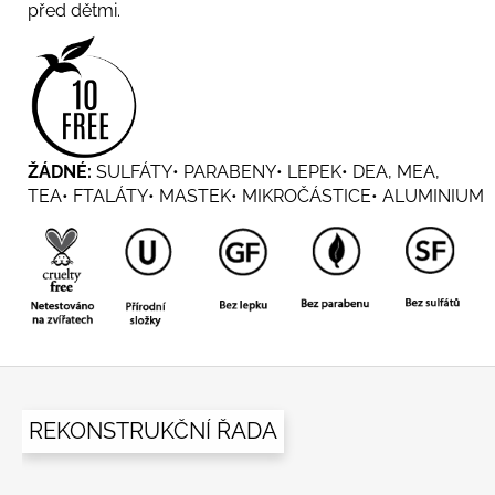
před dětmi.
ŽÁDNÉ:
SULFÁTY• PARABENY• LEPEK• DEA, MEA,
TEA• FTALÁTY• MASTEK• MIKROČÁSTICE• ALUMINIUM
Z
á
REKONSTRUKČNÍ ŘADA
p
a
t