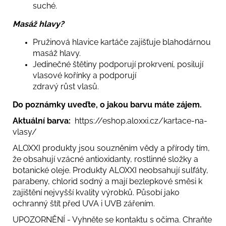
suché.
Masáž hlavy?
Pružinová hlavice kartáče zajišťuje blahodárnou
masáž hlavy.
Jedinečné štětiny podporují prokrvení, posilují
vlasové kořínky a podporují
zdravý růst vlasů.
Do poznámky uveďte, o jakou barvu máte zájem.
Aktuální barva:
https://eshop.aloxxi.cz/kartace-na-
vlasy/
ALOXXI produkty jsou souzněním vědy a přírody tím,
že obsahují vzácné antioxidanty, rostlinné složky a
botanické oleje. Produkty ALOXXI neobsahují sulfáty,
parabeny, chlorid sodný a mají bezlepkové směsi k
zajištění nejvyšší kvality výrobků. Působí jako
ochranný štít před UVA i UVB zářením.
UPOZORNĚNÍ - Vyhněte se kontaktu s očima. Chraňte