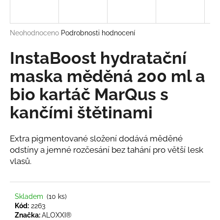
a
j
Průměrné
Neohodnoceno
Podrobnosti hodnocení
í
hodnocení
t
produktu
InstaBoost hydratační
?
je
0,0
maska měděná 200 ml a
z
bio kartáč MarQus s
5
hvězdiček.
kančími štětinami
HLEDAT
Extra pigmentované složení dodává měděné
odstíny a jemné rozčesání bez tahání pro větší lesk
D
vlasů.
o
p
o
Skladem
(10 ks)
r
Kód:
2263
u
Značka:
ALOXXI®