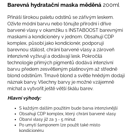
Barevná hydratační maska měděná
200ml
Přináší širokou paletu odstínů se zářivým leskem.
Oživte módní barvu nebo tónujte přírodní i dříve
barvené vlasy v okamžiku s INSTABOOST barevnými
maskami a kondicionéry v jednom. Obsahují CDP
komplex, působí jako kondicionér, podporují
barevnou stálost, chrání barvené vlasy a zároveň
intenzivně vyživují a dodávají lesk. Pokročilá
technologie přímých pigmentů dodává intenzivní
barvu předem zesvětleným platinovým až středně
blond odstínům. Tmavě blond a světle hnědým dodají
náznak barvy. Všechny barvy je možné vzájemně
míchat a vytvořit ještě větší škálu barev.
Hlavní výhody:
S každým dalším použitím bude barva intenzivnější
Obsahují CDP komplex, který chrání barvené vlasy
Obarví vlasy již za 3 - 5 minut
Po umytí šamponem lze použít také místo
kondicionéru