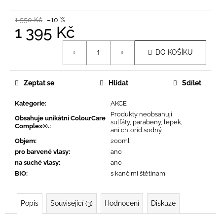
č
u
1 550 Kč
–10 %
j
1 395 Kč
e
m
Měrná
DO KOŠÍKU
cena:
e
Zeptat se
Hlídat
Sdílet
Kategorie
:
AKCE
Produkty neobsahují
Obsahuje unikátní ColourCare
sulfáty, parabeny, lepek,
Complex®.
:
ani chlorid sodný.
Objem
:
200ml
pro barvené vlasy
:
ano
na suché vlasy
:
ano
BIO
:
s kančími štětinami
Popis
Související (3)
Hodnocení
Diskuze