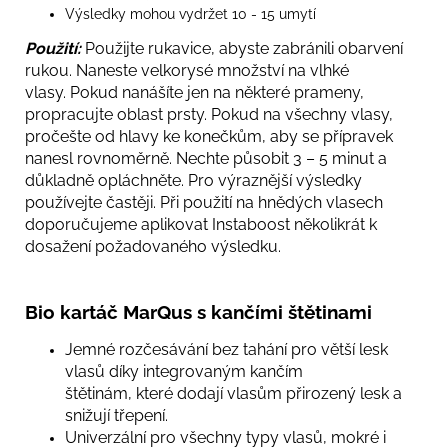
Výsledky mohou vydržet 10 - 15 umytí
Použití:
Použijte rukavice, abyste zabránili obarvení
rukou. Naneste velkorysé množství na vlhké
vlasy. Pokud nanášíte jen na některé prameny,
propracujte oblast prsty. Pokud na všechny vlasy,
pročešte od hlavy ke konečkům, aby se přípravek
nanesl rovnoměrně. Nechte působit 3 – 5 minut a
důkladně opláchněte. Pro výraznější výsledky
používejte častěji. Při použití na hnědých vlasech
doporučujeme aplikovat Instaboost několikrát k
dosažení požadovaného výsledku.
Bio kartáč MarQus s kančími štětinami
Jemné rozčesávání bez tahání pro větší lesk
vlasů díky integrovaným kančím
štětinám, které dodají vlasům přirozený lesk a
snižují třepení.
Univerzální pro všechny typy vlasů, mokré i