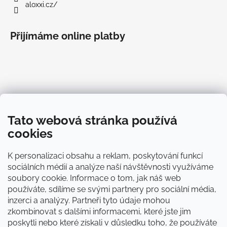
aloxxi.cz/
Přijímáme online platby
Informace pro vás
Tato webová stránka používá
O Aloxxi®
cookies
Blog
Doprava
K personalizaci obsahu a reklam, poskytování funkcí
Platba
sociálních médií a analýze naší návštěvnosti využíváme
Obchodní podmínky
soubory cookie. Informace o tom, jak náš web
Zásady ochrany osobních údajů
používáte, sdílíme se svými partnery pro sociální média,
Kontakty
inzerci a analýzy. Partneři tyto údaje mohou
zkombinovat s dalšími informacemi, které jste jim
poskytli nebo které získali v důsledku toho, že používáte