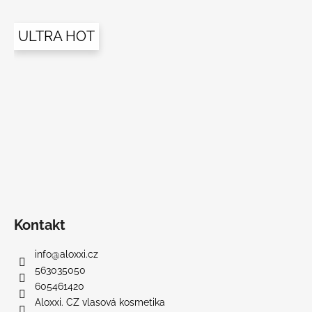
ULTRA HOT
Kontakt
info
@
aloxxi.cz
563035050
605461420
Aloxxi. CZ vlasová kosmetika