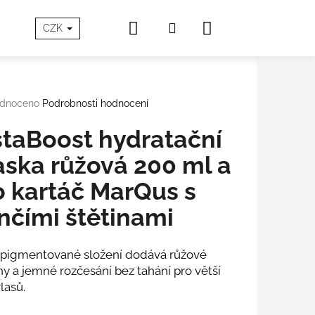
Hledat
Nákupní
Přihlášení
SOVÁ PÉČE
O Aloxxi®
Blog
Doprava a Platb
CZK
košík
rné
dnoceno
Podrobnosti hodnocení
cení
tu
staBoost hydratační
ska růžová 200 ml a
o kartáč MarQus s
ček.
nčími štětinami
 pigmentované složení dodává růžové
ny a jemné rozčesání bez tahání pro větší
lasů.