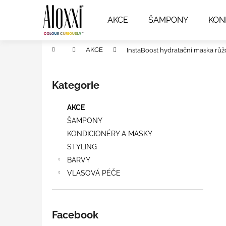
K
Přejít
na
o
AKCE
ŠAMPONY
KON
obsah
Zpět
Zpět
š
do
do
í
Domů
AKCE
InstaBoost hydratační maska růž
k
obchodu
obchodu
P
o
Kategorie
Přeskočit
s
kategorie
t
AKCE
r
ŠAMPONY
a
KONDICIONÉRY A MASKY
n
STYLING
n
BARVY
í
VLASOVÁ PÉČE
p
a
n
Facebook
e