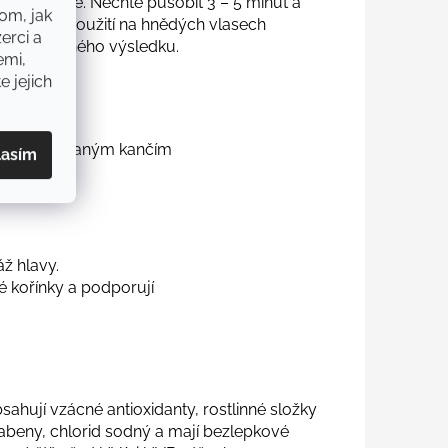
ovnoměrně. Nechte působit 3 – 5 minut a
om, jak
stěji. Při použití na hnědých vlasech
erci a
 požadovaného výsledku.
emi,
e jejich
íky integrovaným kančím
lasím
třepení.
ž hlavy.
vé kořínky a podporují
/
ahují vzácné antioxidanty, rostlinné složky
rabeny, chlorid sodný a mají bezlepkové