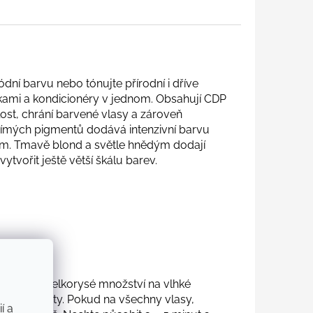
dní barvu nebo tónujte přírodní i dříve
mi a kondicionéry v jednom. Obsahují CDP
ost, chrání barvené vlasy a zároveň
 přímých pigmentů dodává intenzivní barvu
m. Tmavě blond a světle hnědým dodají
tvořit ještě větší škálu barev.
. Naneste velkorysé množství na vlhké
 oblast prsty. Pokud na všechny vlasy,
í a