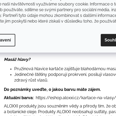
pročešte od hlavy ke konečkům, aby se přípravek nanesl r
e naší návštěvnosti využíváme soubory cookie. Informace o t
důkladně opláchněte. Pro výraznější výsledky používejte ča
 používáte, sdílíme se svými partnery pro sociální média, inz
doporučujeme aplikovat Instaboost několikrát k dosažení
y. Partneři tyto údaje mohou zkombinovat s dalšími informac
ste jim poskytli nebo které získali v důsledku toho, že používát
Bio kartáč MarQus s kančími štětinami
Jemné rozčesávání bez tahání pro větší lesk vlasů d
avení
Souh
štětinám, které dodají vlasům přirozený lesk a snižují 
Univerzální pro všechny typy vlasů, mokré i suché.
Masáž hlavy?
Pružinová hlavice kartáče zajišťuje blahodárnou masá
Jedinečné štětiny podporují prokrvení, posilují vlaso
zdravý růst vlasů.
Do poznámky uveďte, o jakou barvu máte zájem.
Aktuální barva:
https://eshop.aloxxi.cz/kartace-na-vlasy
ALOXXI produkty jsou souzněním vědy a přírody tím, že obs
a botanické oleje. Produkty ALOXXI neobsahují sulfáty, pa