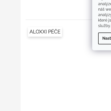
analýz
náš web
analýz
které j
služby.
ALOXXI PÉČE
Nast