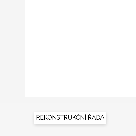
Z
á
REKONSTRUKČNÍ ŘADA
p
a