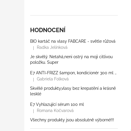
l
HODNOCENÍ
BIO kartáč na vlasy FABCARE - světle růžová
Radka Jelínková
|
Hodnocení produktu je 5 z 5 hvězdiček.
Je skvělý. Netahá,neni ostrý na moji citlivou
položku. Super
E7 ANTI-FRIZZ šampon, kondicionér 300 ml a lesk
Gabriela Folková
|
Hodnocení produktu je 5 z 5 hvězdiček.
Skvělé produkty,vlasy bez krepatění a krásně
lesklé
E7 Vyhlazující sérum 100 ml
Romana Kočvarová
|
Hodnocení produktu je 5 z 5 hvězdiček.
Všechny produkty jsou absolutně výborné!!!