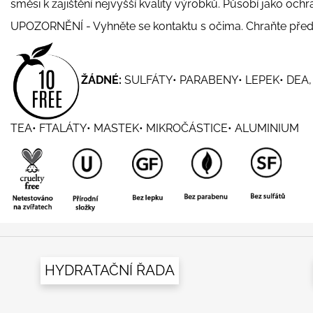
směsi k zajištění nejvyšší kvality výrobků. Působí jako och
UPOZORNĚNÍ - Vyhněte se kontaktu s očima. Chraňte před
ŽÁDNÉ:
SULFÁTY• PARABENY• LEPEK• DEA,
TEA• FTALÁTY• MASTEK• MIKROČÁSTICE• ALUMINIUM
HYDRATAČNÍ ŘADA