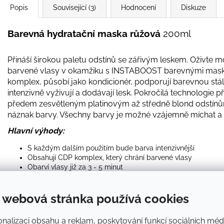
Popis
Související (3)
Hodnocení
Diskuze
Barevná hydratační maska růžová
200ml
Přináší širokou paletu odstínů se zářivým leskem. Oživte mó
barvené vlasy v okamžiku s INSTABOOST barevnými maska
komplex, působí jako kondicionér, podporují barevnou stál
intenzivně vyživují a dodávají lesk. Pokročilá technologie
předem zesvětleným platinovým až středně blond odstínů
náznak barvy. Všechny barvy je možné vzájemně míchat a vy
Hlavní výhody:
S každým dalším použitím bude barva intenzivnější
Obsahují CDP komplex, který chrání barvené vlasy
Obarví vlasy již za 3 - 5 minut
Po umytí šamponem lze použít také místo kondicionéru
Výsledky mohou vydržet 10 - 15 umytí
 webová stránka používá cookies
Použití:
Použijte rukavice, abyste zabránili obarvení rukou
vlasy. Pokud nanášíte jen na některé prameny, propracujte
nalizaci obsahu a reklam, poskytování funkcí sociálních médi