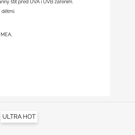
ranný štít před UVA i UVB zářením.
 dětmi.
 MEA,
ULTRA HOT