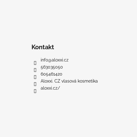
t
í
Kontakt
info
@
aloxxi.cz
563035050
605461420
Aloxxi. CZ vlasová kosmetika
aloxxi.cz/