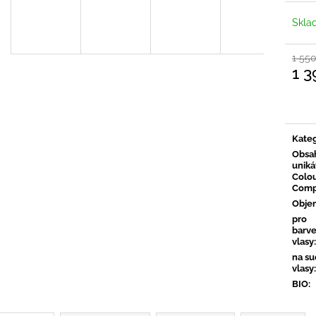
Skl
1 55
1 3
Měrn
cena:
Kateg
Obsa
uniká
Colo
Comp
Obje
pro
barv
vlasy
:
na s
vlasy
:
BIO
: