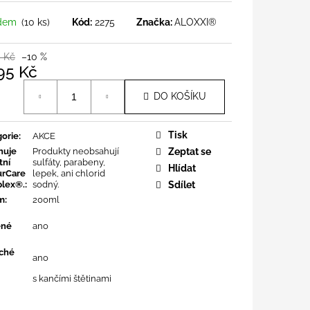
adem
(10 ks)
Kód:
2275
Značka:
ALOXXI®
0 Kč
–10 %
95 Kč
á
DO KOŠÍKU
Tisk
orie
:
AKCE
huje
Produkty neobsahují
Zeptat se
tní
sulfáty, parabeny,
Hlídat
urCare
lepek, ani chlorid
lex®.
:
sodný.
Sdílet
m
:
200ml
ené
ano
uché
ano
s kančími štětinami