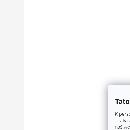
Tato
K perso
analýz
náš web