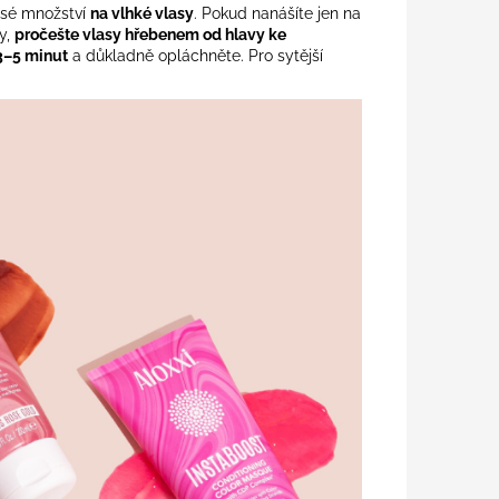
rysé množství
na vlhké vlasy
. Pokud nanášíte jen na
y,
pročešte vlasy hřebenem od hlavy ke
3–5 minut
a důkladně opláchněte. Pro sytější