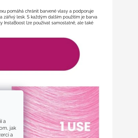
exu pomáhá chránit barvené vlasy a podporuje
 a zářivý lesk. S každým dalším použitím je barva
y InstaBoost
lze používat samostatně, ale také
í a
om, jak
erci a