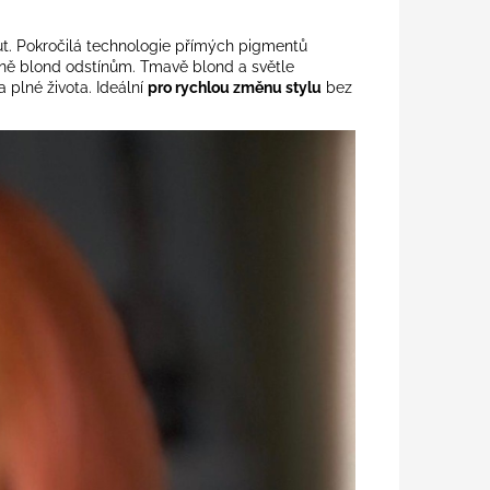
. Pokročilá technologie přímých pigmentů
ně blond odstínům. Tmavě blond a světle
plné života. Ideální
pro rychlou změnu stylu
bez