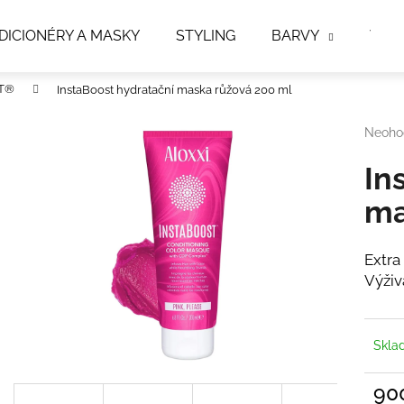
DICIONÉRY A MASKY
STYLING
BARVY
VLA
T®
InstaBoost hydratační maska růžová 200 ml
Co potřebujete najít?
Průmě
Neoho
hodno
produk
In
HLEDAT
je
0,0
ma
z
5
Doporučujeme
hvězdi
Extra
Výživ
Skl
90