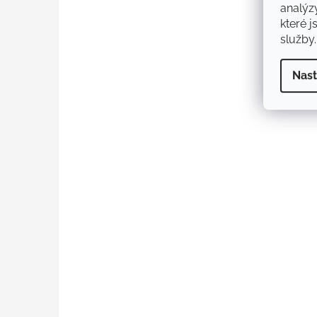
analýz
které j
služby.
Nast