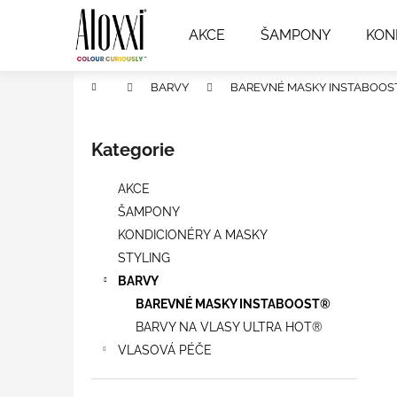
K
Přejít
na
o
AKCE
ŠAMPONY
KON
obsah
Zpět
Zpět
š
do
do
í
Domů
BARVY
BAREVNÉ MASKY INSTABOOS
k
obchodu
obchodu
P
o
Kategorie
Přeskočit
s
kategorie
t
AKCE
r
ŠAMPONY
a
KONDICIONÉRY A MASKY
n
STYLING
n
BARVY
í
BAREVNÉ MASKY INSTABOOST®
p
BARVY NA VLASY ULTRA HOT®
a
VLASOVÁ PÉČE
n
e