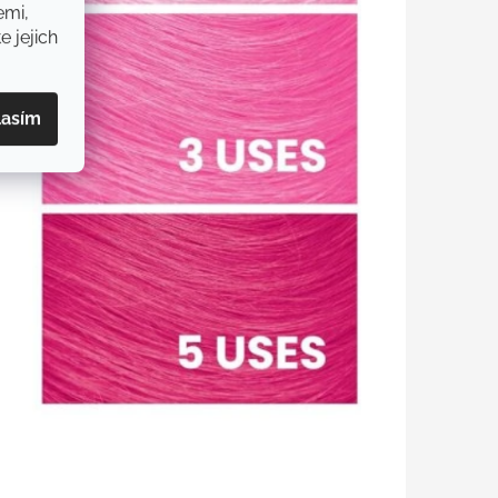
emi,
e jejich
lasím