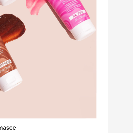
 masce