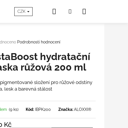
Hledat
Nákupní
Přihlášení
SOVÁ PÉČE
O Aloxxi®
Blog
Doprava a Platb
CZK
košík
rné
dnoceno
Podrobnosti hodnocení
cení
tu
staBoost hydratační
ska růžová 200 ml
ček.
 pigmentované složení pro růžové odstíny
a, lesk a barevná stálost
adem
(9 ks)
Kód:
IBPK200
Značka:
ALOXXI®
0 Kč