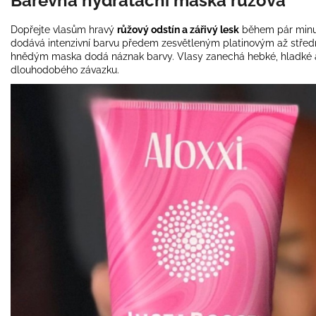
Barevná hydratační maska růžová
Dopřejte vlasům hravý
růžový odstín a zářivý lesk
během pár minut
dodává intenzivní barvu předem zesvětleným platinovým až střed
hnědým maska dodá náznak barvy. Vlasy zanechá hebké, hladké a 
dlouhodobého závazku.