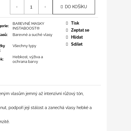
á
DO KOŠÍKU
Tisk
BAREVNÉ MASKY
orie
:
INSTABOOST®
Zeptat se
lasů
:
Barevné a suché vlasy
Hlídat
Sdílet
žky
Všechny typy
:
Hebkost, výživa a
ek
:
ochrana barvy
eným vlasům jemný až intenzivní růžový tón,
t, podpoří její stálost a zanechá vlasy hebké a
nzitě.