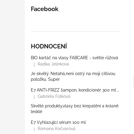
l
Facebook
HODNOCENÍ
BIO kartáč na vlasy FABCARE - světle růžová
Radka Jelínková
|
Hodnocení produktu je 5 z 5 hvězdiček.
Je skvělý. Netahá,neni ostrý na moji citlivou
položku. Super
E7 ANTI-FRIZZ šampon, kondicionér 300 ml a lesk
Gabriela Folková
|
Hodnocení produktu je 5 z 5 hvězdiček.
Skvělé produkty,vlasy bez krepatění a krásně
lesklé
E7 Vyhlazující sérum 100 ml
Romana Kočvarová
|
Hodnocení produktu je 5 z 5 hvězdiček.