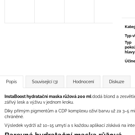
Měrn
cena:
Kateg
Typ v
Typ
poko
hlavy
Účin
Popis
Související (3)
Hodnocení
Diskuze
InstaBoost hydratační maska růžová 200 ml
dodá blond a zesvětl
zářivý lesk a výživu v jednom kroku.
Díky přímým pigmentům a CDP komplexu oživí barvu už za 3–5 minu
chráněné.
Výsledek vydrží až 10–15 umytí a s každou aplikací získává na inte