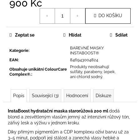
900 Kč
č
u
Měrná
j
DO KOŠÍKU
cena:
e
m
e
Zeptat se
Hlídat
Sdílet
BAREVNÉ MASKY
Kategorie
:
INSTABOOST®
EAN
:
846943004824
Produkty neobsahují
Obsahuje unikátní ColourCare
sulfáty, parabeny, lepek,
Complex®.
:
ani chlorid sodný.
Popis
Související (3)
Hodnocení
Diskuze
InstaBoost hydratační maska starorůžová 200 ml
dodá
blond a zesvětleným vlasům jemný až intenzivní růžový tón,
zářivý lesk a výživu v jednom kroku.
Díky přímým pigmentům a CDP komplexu oživí barvu už za
3–5 minut, podpoří její stálost a zanechá vlasy hebké a