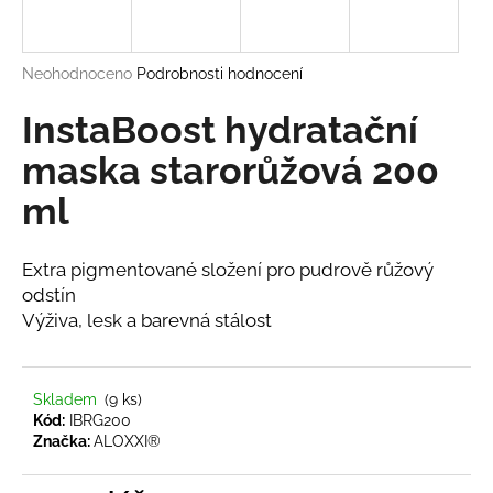
a
j
Průměrné
Neohodnoceno
Podrobnosti hodnocení
í
hodnocení
t
produktu
InstaBoost hydratační
?
je
0,0
maska starorůžová 200
z
ml
5
hvězdiček.
HLEDAT
Extra pigmentované složení pro pudrově růžový
odstín
Výživa, lesk a barevná stálost
D
o
p
Skladem
(9 ks)
o
Kód:
IBRG200
Značka:
ALOXXI®
r
u