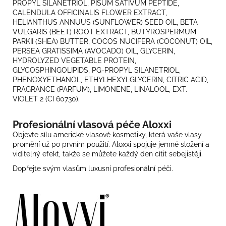
PROPYL SILANETRIOL, PISUM SATIVUM PEPTIDE,
CALENDULA OFFICINALIS FLOWER EXTRACT,
HELIANTHUS ANNUUS (SUNFLOWER) SEED OIL, BETA
VULGARIS (BEET) ROOT EXTRACT, BUTYROSPERMUM
PARKII (SHEA) BUTTER, COCOS NUCIFERA (COCONUT) OIL,
PERSEA GRATISSIMA (AVOCADO) OIL, GLYCERIN,
HYDROLYZED VEGETABLE PROTEIN,
GLYCOSPHINGOLIPIDS, PG-PROPYL SILANETRIOL,
PHENOXYETHANOL, ETHYLHEXYLGLYCERIN, CITRIC ACID,
FRAGRANCE (PARFUM), LIMONENE, LINALOOL, EXT.
VIOLET 2 (CI 60730).
Profesionální vlasová péče Aloxxi
Objevte sílu americké vlasové kosmetiky, která vaše vlasy
promění už po prvním použití. Aloxxi spojuje jemné složení a
viditelný efekt, takže se můžete každý den cítit sebejistěji.
Dopřejte svým vlasům luxusní profesionální péči.