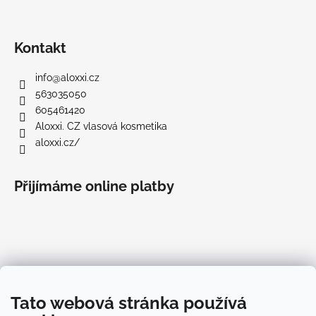
Kontakt
info
@
aloxxi.cz
563035050
605461420
Aloxxi. CZ vlasová kosmetika
aloxxi.cz/
Přijímáme online platby
Informace pro vás
Tato webová stránka používá
O Aloxxi®