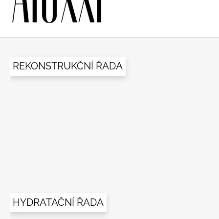
Z
á
REKONSTRUKČNÍ ŘADA
p
a
t
í
HYDRATAČNÍ ŘADA