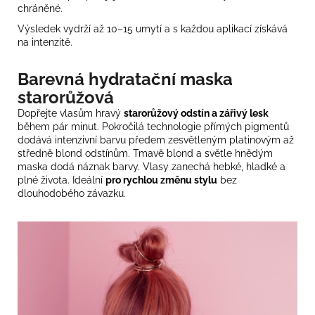
chráněné.
Výsledek vydrží až 10–15 umytí a s každou aplikací získává
na intenzitě.
Barevná hydratační maska
starorůžová
Dopřejte vlasům hravý
starorůžový odstín a zářivý lesk
během pár minut. Pokročilá technologie přímých pigmentů
dodává intenzivní barvu předem zesvětleným platinovým až
středně blond odstínům. Tmavě blond a světle hnědým
maska dodá náznak barvy. Vlasy zanechá hebké, hladké a
plné života. Ideální
pro rychlou změnu stylu
bez
dlouhodobého závazku.