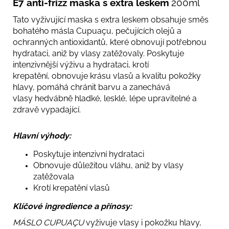
E7 anti-frizz maska s extra leskem
200ml
Tato vyživující maska s extra leskem obsahuje směs
bohatého másla Cupuaçu, pečujících olejů a
ochranných antioxidantů, které obnovují potřebnou
hydrataci, aniž by vlasy zatěžovaly. Poskytuje
intenzivnější výživu a hydrataci, krotí
krepatění, obnovuje krásu vlasů a kvalitu pokožky
hlavy, pomáhá chránit barvu a zanechává
vlasy hedvábně hladké, lesklé, lépe upravitelné a
zdravě vypadající.
Hlavní výhody:
Poskytuje intenzivní hydrataci
Obnovuje důležitou vláhu, aniž by vlasy
zatěžovala
Krotí krepatění vlasů
Klíčové ingredience a přínosy:
MÁSLO CUPUAÇU
vyživuje vlasy i pokožku hlavy,