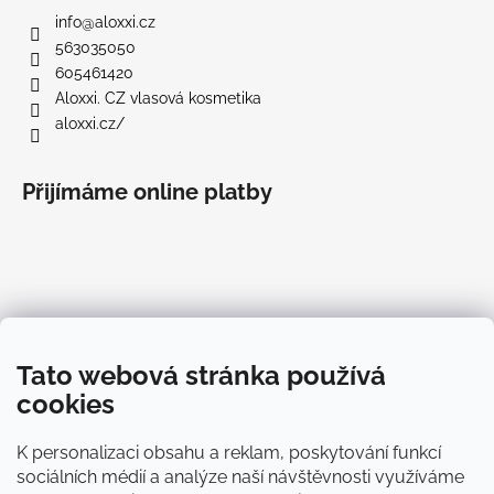
info
@
aloxxi.cz
563035050
605461420
Aloxxi. CZ vlasová kosmetika
aloxxi.cz/
Přijímáme online platby
Informace pro vás
Tato webová stránka používá
O Aloxxi®
cookies
Blog
Doprava
K personalizaci obsahu a reklam, poskytování funkcí
Platba
sociálních médií a analýze naší návštěvnosti využíváme
Obchodní podmínky