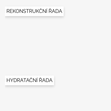
á
REKONSTRUKČNÍ ŘADA
p
a
t
í
HYDRATAČNÍ ŘADA