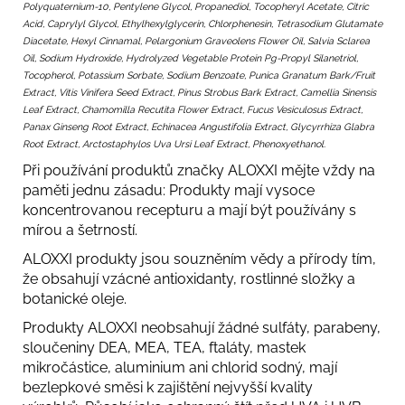
Polyquaternium-10, Pentylene Glycol, Propanediol, Tocopheryl Acetate, Citric
Acid, Caprylyl Glycol, Ethylhexylglycerin, Chlorphenesin, Tetrasodium Glutamate
Diacetate, Hexyl Cinnamal, Pelargonium Graveolens Flower Oil, Salvia Sclarea
Oil, Sodium Hydroxide, Hydrolyzed Vegetable Protein Pg-Propyl Silanetriol,
Tocopherol, Potassium Sorbate, Sodium Benzoate, Punica Granatum Bark/Fruit
Extract, Vitis Vinifera Seed Extract, Pinus Strobus Bark Extract, Camellia Sinensis
Leaf Extract, Chamomilla Recutita Flower Extract, Fucus Vesiculosus Extract,
Panax Ginseng Root Extract, Echinacea Angustifolia Extract, Glycyrrhiza Glabra
Root Extract, Arctostaphylos Uva Ursi Leaf Extract, Phenoxyethanol.
Při používání produktů značky ALOXXI mějte vždy na
paměti jednu zásadu: Produkty mají vysoce
koncentrovanou recepturu a mají být používány s
mírou a šetrností.
ALOXXI produkty jsou souzněním vědy a přírody tím,
že obsahují vzácné antioxidanty, rostlinné složky a
botanické oleje.
Produkty ALOXXI neobsahují žádné sulfáty, parabeny,
sloučeniny DEA, MEA, TEA, ftaláty, mastek
mikročástice, aluminium ani chlorid sodný, mají
bezlepkové směsi k zajištění nejvyšší kvality