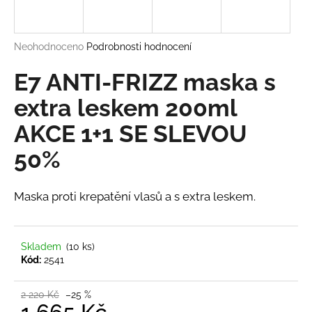
a
j
Průměrné
Neohodnoceno
Podrobnosti hodnocení
í
hodnocení
t
produktu
E7 ANTI-FRIZZ maska s
?
je
0,0
extra leskem 200ml
z
AKCE 1+1 SE SLEVOU
5
hvězdiček.
50%
HLEDAT
Maska proti krepatění vlasů a s extra leskem.
D
o
Skladem
(10 ks)
p
Kód:
2541
o
r
2 220 Kč
–25 %
u