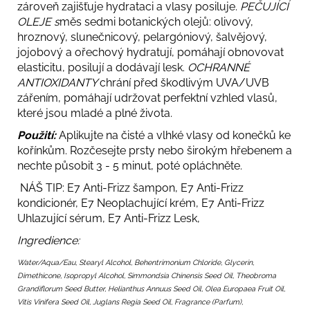
zároveň zajišťuje hydrataci a vlasy posiluje.
PEČUJÍCÍ
OLEJE s
měs sedmi botanických olejů: olivový,
hroznový, slunečnicový, pelargóniový, šalvějový,
jojobový a ořechový hydratují, pomáhají obnovovat
elasticitu, posilují a dodávají lesk.
OCHRANNÉ
ANTIOXIDANTY
chrání před škodlivým UVA/UVB
zářením, pomáhají udržovat perfektní vzhled vlasů,
které jsou mladé a plné života.
Použití:
Aplikujte na čisté a vlhké vlasy od konečků ke
kořínkům. Rozčesejte prsty nebo širokým hřebenem a
nechte působit 3 - 5 minut, poté opláchněte.
NÁŠ TIP: E7 Anti-Frizz šampon, E7 Anti-Frizz
kondicionér, E7 Neoplachující krém, E7 Anti-Frizz
Uhlazující sérum, E7 Anti-Frizz Lesk,
Ingredience:
Water/Aqua/Eau, Stearyl Alcohol, Behentrimonium Chloride, Glycerin,
Dimethicone, Isopropyl Alcohol, Simmondsia Chinensis Seed Oil, Theobroma
Grandiflorum Seed Butter, Helianthus Annuus Seed Oil, Olea Europaea Fruit Oil,
Vitis Vinifera Seed Oil, Juglans Regia Seed Oil, Fragrance (Parfum),