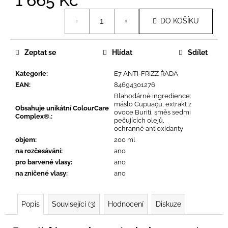
1 665 Kč
č
u
Měrná
DO KOŠÍKU
j
cena:
e
m
Zeptat se
Hlídat
Sdílet
e
Kategorie
:
E7 ANTI-FRIZZ ŘADA
EAN
:
84694301276
Blahodárné ingredience:
máslo Cupuaçu, extrakt z
Obsahuje unikátní ColourCare
ovoce Buriti, směs sedmi
Complex®.
:
pečujících olejů,
ochranné antioxidanty
objem
:
200 ml
na rozčesávání
:
ano
pro barvené vlasy
:
ano
na zničené vlasy
:
ano
Popis
Související (3)
Hodnocení
Diskuze