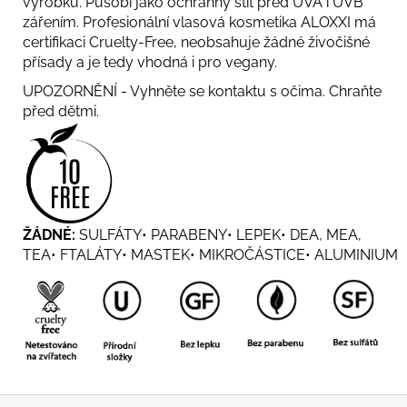
výrobků. Působí jako ochranný štít před UVA i UVB
zářením. Profesionální vlasová kosmetika ALOXXI má
certifikaci Cruelty-Free, neobsahuje žádné živočišné
přísady a je tedy vhodná i pro vegany.
UPOZORNĚNÍ - Vyhněte se kontaktu s očima. Chraňte
před dětmi.
ŽÁDNÉ:
SULFÁTY• PARABENY• LEPEK• DEA, MEA,
TEA• FTALÁTY• MASTEK• MIKROČÁSTICE• ALUMINIUM
Z