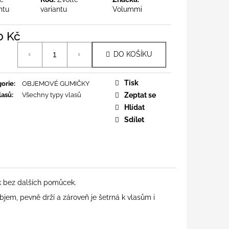
ntu
variantu
Volummi
0 Kč
á
DO KOŠÍKU
Tisk
orie
:
OBJEMOVÉ GUMIČKY
lasů
:
Všechny typy vlasů
Zeptat se
Hlídat
Sdílet
ík bez dalších pomůcek.
jem, pevně drží a zároveň je šetrná k vlasům i