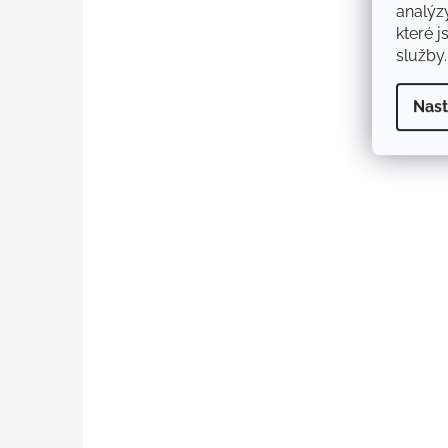
analýz
které j
služby.
Nast