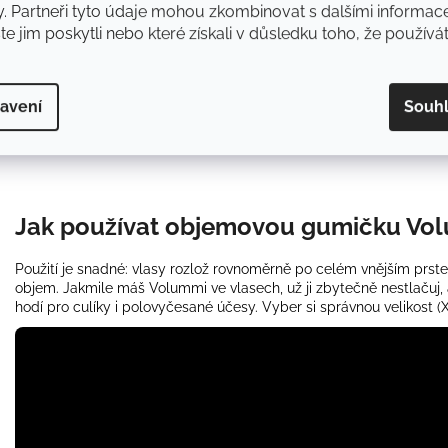
y. Partneři tyto údaje mohou zkombinovat s dalšími informac
ste jim poskytli nebo které získali v důsledku toho, že používát
avení
Souh
Jak používat objemovou gumičku Vo
Použití je snadné: vlasy rozlož rovnoměrně po celém vnějším prste
objem. Jakmile máš Volummi ve vlasech, už ji zbytečně nestlačuj
hodí pro culíky i polovyčesané účesy. Vyber si správnou velikost (