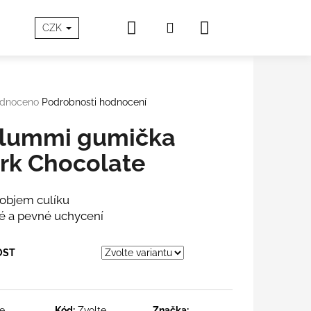
Hledat
Nákupní
Přihlášení
SOVÁ PÉČE
O Aloxxi®
Blog
Doprava a Platb
CZK
košík
rné
dnoceno
Podrobnosti hodnocení
cení
tu
lummi gumička
rk Chocolate
ček.
 objem culíku
é a pevné uchycení
OST
te
Kód:
Zvolte
Značka: