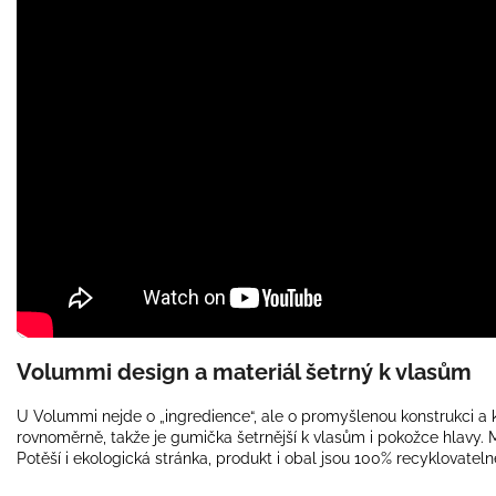
Volummi design a materiál šetrný k vlasům
U Volummi nejde o „ingredience“, ale o promyšlenou konstrukci a k
rovnoměrně, takže je gumička šetrnější k vlasům i pokožce hlavy. M
Potěší i ekologická stránka, produkt i obal jsou 100% recyklovat