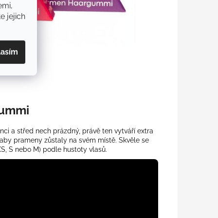
emi,
e jejich
lasím
lummi
nci a střed nech prázdný, právě ten vytváří extra
, aby prameny zůstaly na svém místě. Skvěle se
XS, S nebo M) podle hustoty vlasů.