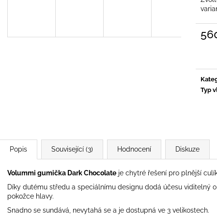
varia
56
Měrn
cena:
Kateg
Typ v
Popis
Související (3)
Hodnocení
Diskuze
Volummi gumička Dark Chocolate
je chytré řešení pro plnější cul
Díky dutému středu a speciálnímu designu dodá účesu viditelný ob
pokožce hlavy.
Snadno se sundává, nevytahá se a je dostupná ve 3 velikostech.