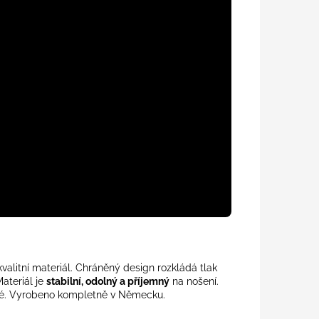
valitní materiál. Chráněný design rozkládá tlak
ateriál je
stabilní, odolný a příjemný
na nošení.
elné. Vyrobeno kompletně v Německu.