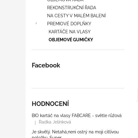
l
REKONSTRUKČNÍ ŘADA
NA CESTY V MALÉM BALENÍ
PREMIOVÉ DOPLŇKY
KARTÁČE NA VLASY
OBJEMOVÉ GUMIČKY
Facebook
HODNOCENÍ
BIO kartáč na vlasy FABCARE - světle růžová
Radka Jelínková
|
Hodnocení produktu je 5 z 5 hvězdiček.
Je skvělý. Netahá,neni ostrý na moji citlivou
položku. Super