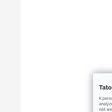
Tato
K perso
analýz
náš web