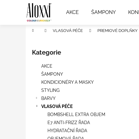
K
Přejít
na
o
AKCE
ŠAMPONY
KON
obsah
Zpět
Zpět
š
do
do
í
Domů
VLASOVÁ PÉČE
PREMIOVÉ DOPLŇKY
k
obchodu
obchodu
P
o
Kategorie
Přeskočit
s
kategorie
t
AKCE
r
ŠAMPONY
a
KONDICIONÉRY A MASKY
n
STYLING
n
BARVY
í
VLASOVÁ PÉČE
p
BOMBSHELL EXTRA OBJEM
a
E7 ANTI-FRIZZ ŘADA
n
HYDRATAČNÍ ŘADA
e
OBJEMOVÁ ŘADA