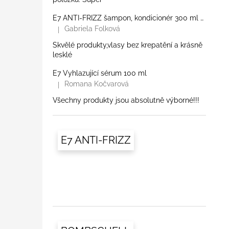
E7 ANTI-FRIZZ šampon, kondicionér 300 ml a lesk
Gabriela Folková
|
Hodnocení produktu je 5 z 5 hvězdiček.
Skvělé produkty,vlasy bez krepatění a krásně
lesklé
E7 Vyhlazující sérum 100 ml
Romana Kočvarová
|
Hodnocení produktu je 5 z 5 hvězdiček.
Všechny produkty jsou absolutně výborné!!!
E7 ANTI-FRIZZ