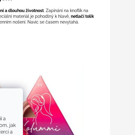
šení a dlouhou životnost
. Zapínání na knoflík na
ciální materiál je pohodlný k hlavě,
netlačí tolik
denním nošení. Navíc se časem nevytahá.
í a
om, jak
erci a