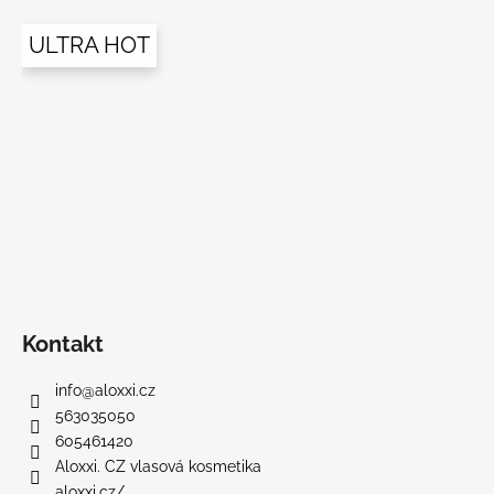
ULTRA HOT
Kontakt
info
@
aloxxi.cz
563035050
605461420
Aloxxi. CZ vlasová kosmetika
aloxxi.cz/