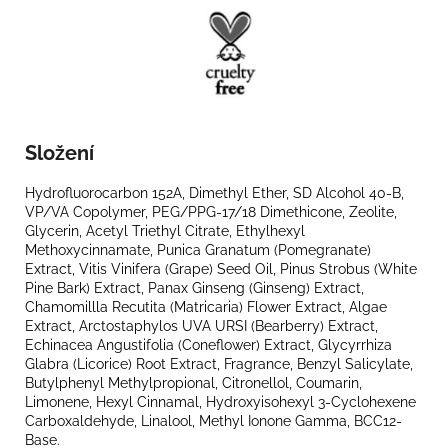
Složení
Hydrofluorocarbon 152A, Dimethyl Ether, SD Alcohol 40-B,
VP/VA Copolymer, PEG/PPG-17/18 Dimethicone, Zeolite,
Glycerin, Acetyl Triethyl Citrate, Ethylhexyl
Methoxycinnamate, Punica Granatum (Pomegranate)
Extract, Vitis Vinifera (Grape) Seed Oil, Pinus Strobus (White
Pine Bark) Extract, Panax Ginseng (Ginseng) Extract,
Chamomillla Recutita (Matricaria) Flower Extract, Algae
Extract, Arctostaphylos UVA URSI (Bearberry) Extract,
Echinacea Angustifolia (Coneflower) Extract, Glycyrrhiza
Glabra (Licorice) Root Extract, Fragrance, Benzyl Salicylate,
Butylphenyl Methylpropional, Citronellol, Coumarin,
Limonene, Hexyl Cinnamal, Hydroxyisohexyl 3-Cyclohexene
Carboxaldehyde, Linalool, Methyl Ionone Gamma, BCC12-
Base.