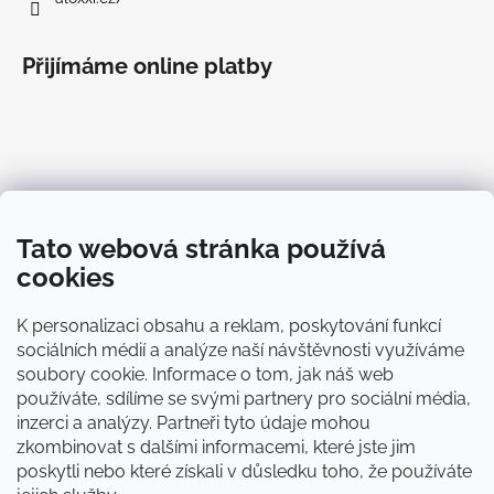
Přijímáme online platby
Informace pro vás
Tato webová stránka používá
O Aloxxi®
cookies
Blog
Doprava
K personalizaci obsahu a reklam, poskytování funkcí
Platba
sociálních médií a analýze naší návštěvnosti využíváme
Obchodní podmínky
soubory cookie. Informace o tom, jak náš web
Zásady ochrany osobních údajů
používáte, sdílíme se svými partnery pro sociální média,
Kontakty
inzerci a analýzy. Partneři tyto údaje mohou
zkombinovat s dalšími informacemi, které jste jim
poskytli nebo které získali v důsledku toho, že používáte
ALOXXI CZ