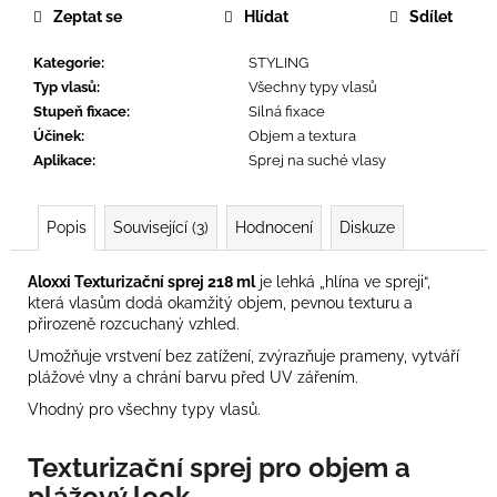
č
Zeptat se
Hlídat
Sdílet
u
j
Kategorie
:
STYLING
e
Typ vlasů
:
Všechny typy vlasů
m
Stupeň fixace
:
Silná fixace
e
Účinek
:
Objem a textura
Aplikace
:
Sprej na suché vlasy
Popis
Související (3)
Hodnocení
Diskuze
Aloxxi Texturizační sprej 218 ml
je lehká „hlína ve spreji“,
která vlasům dodá okamžitý objem, pevnou texturu a
přirozeně rozcuchaný vzhled.
Umožňuje vrstvení bez zatížení, zvýrazňuje prameny, vytváří
plážové vlny a chrání barvu před UV zářením.
Vhodný pro všechny typy vlasů.
Texturizační sprej pro objem a
plážový look