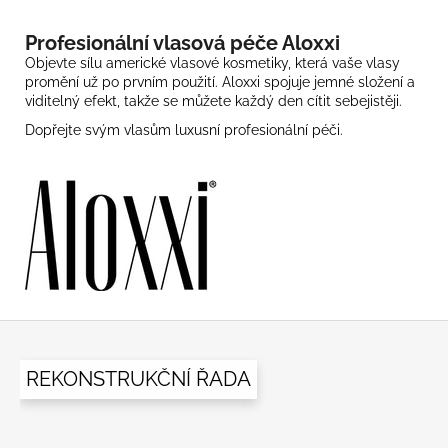
Profesionální vlasová péče Aloxxi
Objevte sílu americké vlasové kosmetiky, která vaše vlasy
promění už po prvním použití. Aloxxi spojuje jemné složení a
viditelný efekt, takže se můžete každý den cítit sebejistěji.
Dopřejte svým vlasům luxusní profesionální péči.
Z
á
REKONSTRUKČNÍ ŘADA
p
a
t