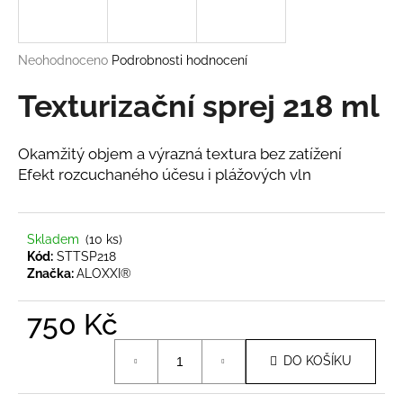
a
j
Průměrné
Neohodnoceno
Podrobnosti hodnocení
í
hodnocení
t
produktu
Texturizační sprej 218 ml
?
je
0,0
z
Okamžitý objem a výrazná textura bez zatížení
5
Efekt rozcuchaného účesu i plážových vln
hvězdiček.
HLEDAT
Skladem
(10 ks)
Kód:
STTSP218
Značka:
ALOXXI®
D
o
750 Kč
p
o
Měrná
DO KOŠÍKU
r
cena:
u