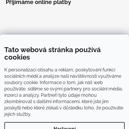
Přijímáme online platby
Informace pro vás
Tato webová stránka používá
O Aloxxi®
cookies
Blog
Doprava
K personalizaci obsahu a reklam, poskytování funkcí
Platba
sociálních médií a analýze naší návštěvnosti využíváme
Obchodní podmínky
soubory cookie. Informace o tom, jak náš web
Zásady ochrany osobních údajů
používáte, sdílíme se svými partnery pro sociální média,
Kontakty
inzerci a analýzy. Partneři tyto údaje mohou
zkombinovat s dalšími informacemi, které jste jim
poskytli nebo které získali v důsledku toho, že používáte
ALOXXI CZ
jejich služby.
Nastavení