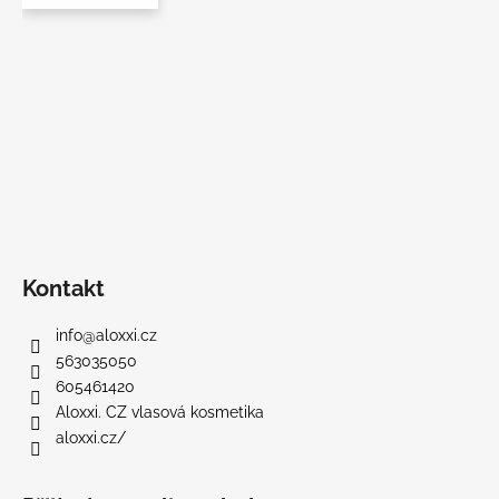
Kontakt
info
@
aloxxi.cz
563035050
605461420
Aloxxi. CZ vlasová kosmetika
aloxxi.cz/