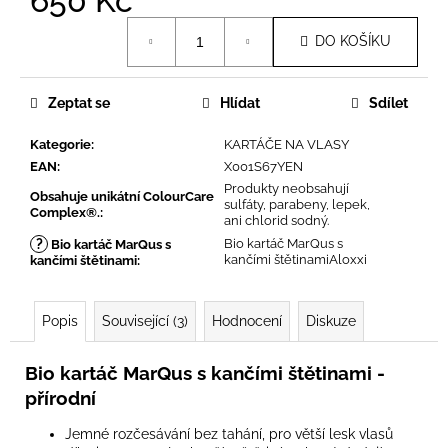
650 Kč
č
u
Měrná
DO KOŠÍKU
j
cena:
e
m
Zeptat se
Hlídat
Sdílet
e
Kategorie
:
KARTÁČE NA VLASY
EAN
:
X001S67YEN
Produkty neobsahují
Obsahuje unikátní ColourCare
sulfáty, parabeny, lepek,
Complex®.
:
ani chlorid sodný.
?
Bio kartáč MarQus s
Bio kartáč MarQus s
kančími štětinamiAloxxi
kančími štětinami
:
Popis
Související (3)
Hodnocení
Diskuze
Bio kartáč MarQus s kančími štětinami -
přírodní
Jemné rozčesávání bez tahání, pro větší lesk vlasů