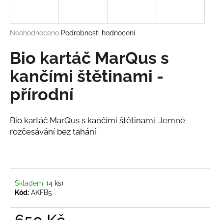
a
j
Průměrné
Neohodnoceno
Podrobnosti hodnocení
í
hodnocení
t
produktu
Bio kartáč MarQus s
?
je
0,0
kančími štětinami -
z
přírodní
5
hvězdiček.
HLEDAT
Bio kartáč MarQus s kančími štětinami. Jemné
rozčesávání bez tahání.
D
o
p
Skladem
(4 ks)
o
Kód:
AKFB5
r
u