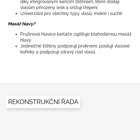
díky integrovaným kančím štětinám, které dodají
vlasům přirozený lesk a snižují třepení.
Univerzální pro všechny typy vlasů, mokré i suché
Masáž hlavy?
Pružinová hlavice kartáče zajišťuje blahodárnou masáž
hlavy
Jedinečné štětiny podporují prokrvení, posilují vlasové
kořínky a podporují zdravý růst vlasů.
Z
á
REKONSTRUKČNÍ ŘADA
p
a
t
í